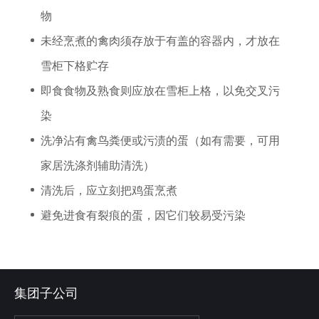
物
未经烹煮的禽肉须存放于有盖的容器内，才放在
雪柜下格贮存
即食食物及熟食则应放在雪柜上格，以免交叉污
染
洗净沾有禽鸟粪便或污渍的蛋（如有需要，可用
家居洗涤剂辅助清洗）
清洗后，应立刻把鸡蛋烹煮
避免进食有裂痕的蛋，因它们较易受污染
集团子公司