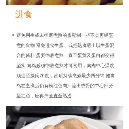
进食
避免用生或未彻底煮熟的蛋配制一些不会再经烹
煮的食物 避免进食生蛋，或把熟食蘸上以生蛋混
合的酱料 蛋要彻底煮熟，直至蛋黄及蛋白都变得
坚实 禽鸟必须彻底煮熟才可食用，禽肉中心温度
须达至摄氏70度，然后持续烹煮最少两分钟 如禽
鸟在烹煮后仍有粉红色肉汁流出或骨的中心部分
呈红色，应再烹煮直至熟透